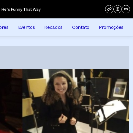
Funny That Way
ores
Eventos
Recados
Contato
Promoções