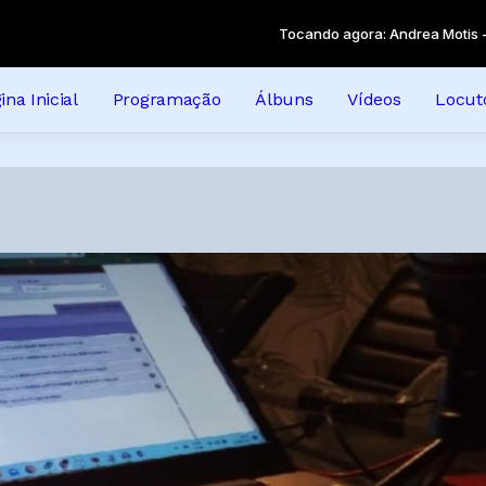
Tocando agora: Andrea Motis - He's 
ina Inicial
Programação
Álbuns
Vídeos
Locut