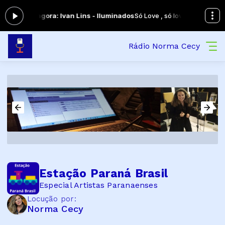
-
Tocando agora: Ivan Lins - Iluminados
Só Love , só love... das 00:00
Rádio Norma Cecy
Estação Paraná Brasil
Especial Artistas Paranaenses
Locução por:
Norma Cecy